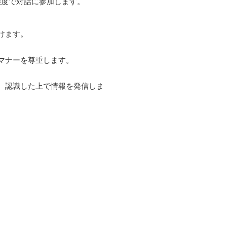
態度で対話に参加します。
けます。
マナーを尊重します。
、認識した上で情報を発信しま
。