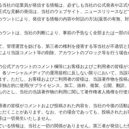
る当社の従業員が発信する情報は、必ずしも当社の公式発表や正式
正式な見解の発信は、当社のウェブサイト、ニュースリリースなど
カウントにより、発信する情報の内容や対話の方法(返答の有無、対
カウントは、当社の判断により、事前の予告なく全部または一部の
て、管理運営を妨げる、第三者の権利を侵害する等当社が不適切と
により当該コメント等の削除、アカウントのブロック等を行う場合
の公式アカウントのコメント欄等にお客様およびご利用者の皆様が
、各ソーシャルメディアの運用規程に反しない限りにおいて、当該
ます。ただし、お客様およびご利用者の皆様は、当該著作物を投稿
非独占的に使用(サブライセンス、加工、抜粋、複製、公開、翻訳、
ものとし、当社の当該著作物の利用に関して著作権者人格権を行使
用者の皆様がコメントおよび投稿された内容を、当社の今後の活動
ただくことがあります。なお、その場合であっても、投稿されたお
等は一切発生いたしません。
ている情報は、当社と一切の関係がありません。第三者が発信した