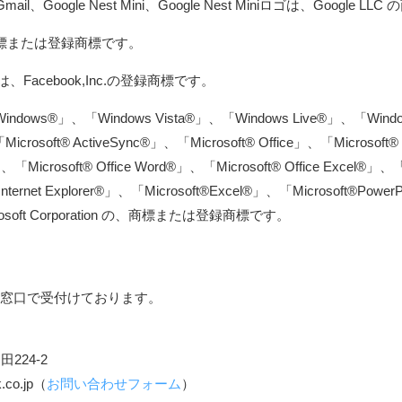
ail、Google Nest Mini、Google Nest Miniロゴは、Google LL
nc.の商標または登録商標です。
」は、Facebook,Inc.の登録商標です。
Windows®」、「Windows Vista®」、「Windows Live®」、「Win
crosoft® ActiveSync®」、「Microsoft® Office」、「Microsoft®
®」、「Microsoft® Office Word®」、「Microsoft® Office Excel®」、「M
Internet Explorer®」、「Microsoft®Excel®」、「Microsoft®Powe
crosoft Corporation の、商標または登録商標です。
窓口で受付けております。
224-2
co.jp（
お問い合わせフォーム
）