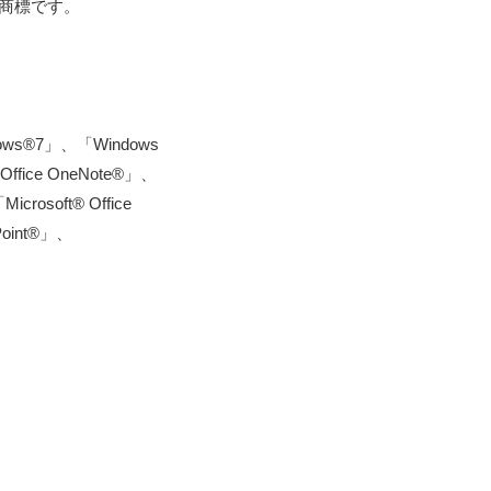
C の商標です。
dows®7」、「Windows
 Office OneNote®」、
icrosoft® Office
rPoint®」、